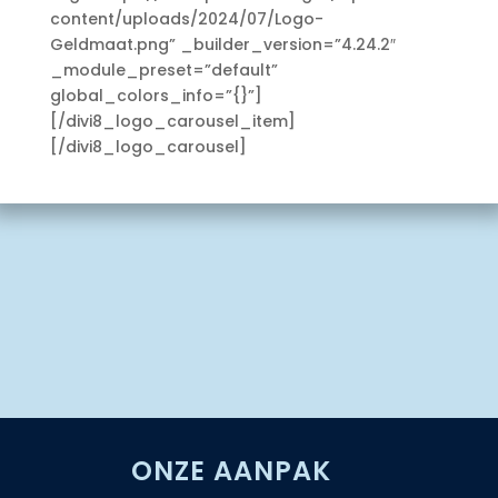
content/uploads/2024/07/Logo-
Geldmaat.png” _builder_version=”4.24.2″
_module_preset=”default”
global_colors_info=”{}”]
[/divi8_logo_carousel_item]
[/divi8_logo_carousel]
ONZE AANPAK