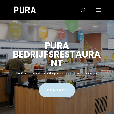
PURA
BEDRIJFSRESTAURA
NT
Een bedrijfsrestaurant op maat voor uw organisatie
CONTACT