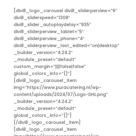
[divi8_logo_carousel divi8_sliderperview=”6″
divi8_sliderspeed=”1308″
divi8_slider_autoplaydelay=”935″
divi8_sliderperview_tablet=”5″
divi8_sliderperview_phone=”4″
divi8_sliderperview_last_edited=”on|desktop”
_builder_version=”4.24.2″
_module_preset=”default”
custom_margin=”||||false|false”
global_colors_info=”{}”]
[divi8_logo_carousel_item
img=”https://www.puracatering.nl/wp-
content/uploads/2024/07/Logo-DHL.png”
_builder_version=”4.24.2″
_module_preset=”default”
global_colors_info=”{}”]
[/divi8_logo_carousel_item]
[divi8_logo_carousel_item