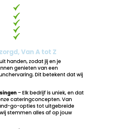
zorgd, Van A tot Z
it handen, zodat jij en je
nnen genieten van een
nchervaring. Dit betekent dat wij
singen
– Elk bedrijf is uniek, en dat
onze cateringconcepten. Van
nd-go-opties tot uitgebreide
 wij stemmen alles af op jouw