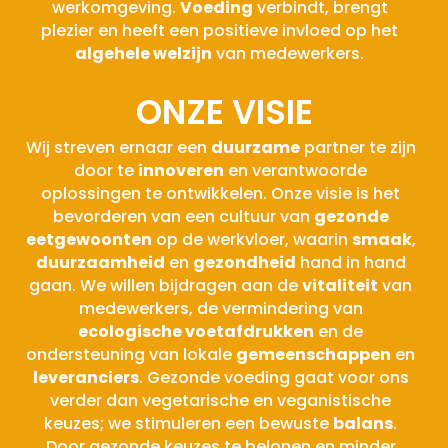
werkomgeving.
Voeding
verbindt, brengt
plezier en heeft een positieve invloed op het
algehele welzijn
van medewerkers.
ONZE VISIE
Wij streven ernaar een
duurzame
partner te zijn
door te
innoveren
en verantwoorde
oplossingen te ontwikkelen. Onze visie is het
bevorderen van een cultuur van
gezonde
eetgewoonten
op de werkvloer, waarin
smaak
,
duurzaamheid
en
gezondheid
hand in hand
gaan. We willen bijdragen aan de
vitaliteit
van
medewerkers, de vermindering van
ecologische voetafdrukken
en de
ondersteuning van lokale
gemeenschappen
en
leveranciers
. Gezonde voeding gaat voor ons
verder dan vegetarische en veganistische
keuzes; we stimuleren een bewuste
balans
.
Door gezonde keuzes te belonen en minder