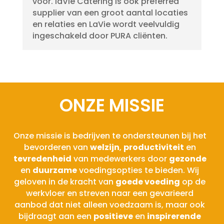
voor. laVie Catering is ook preferred
supplier van een groot aantal locaties
en relaties en LaVie wordt veelvuldig
ingeschakeld door PURA cliënten.
ONZE MISSIE
Onze missie is bedrijven te ondersteunen bij het
bevorderen van
welzijn
,
productiviteit
en
tevredenheid
van medewerkers door
gezonde
en
duurzame
voedingsopties te bieden. Wij
geloven in de kracht van
goede voeding
op de
werkvloer en streven naar een gevarieerd
aanbod dat niet alleen voedzaam is, maar ook
bijdraagt aan een
positieve
en
inspirerende