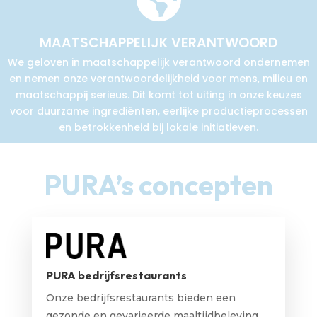
MAATSCHAPPELIJK VERANTWOORD
We geloven in maatschappelijk verantwoord ondernemen
en nemen onze verantwoordelijkheid voor mens, milieu en
maatschappij serieus. Dit komt tot uiting in onze keuzes
voor duurzame ingrediënten, eerlijke productieprocessen
en betrokkenheid bij lokale initiatieven.
PURA’s concepten
PURA bedrijfsrestaurants
Onze bedrijfsrestaurants bieden een
gezonde en gevarieerde maaltijdbeleving,